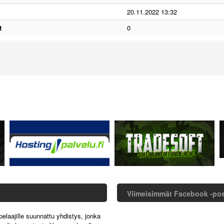
20.11.2022 13:32
t
0
Viimeisimmät Facebook -po
pelaajille suunnattu yhdistys, jonka