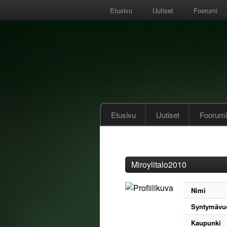
Etusivu
Uutiset
Foorumi
Etusivu
Uutiset
Foorumi
Miroylitalo2010
Nimi
Syntymävu
Kaupunki