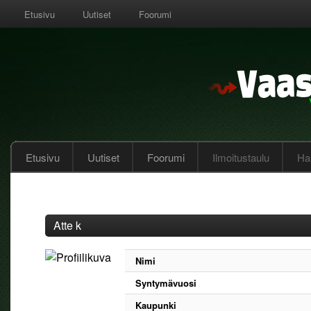
Etusivu
Uutiset
Foorumi
Etusivu
Uutiset
Foorumi
Ilmoitustaulu
Hal
Atte k
Nimi
Syntymävuosi
Kaupunki