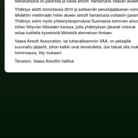
tarkoituksena on parantaa ja tukea airsoft -harrastusta Vaasan alueel
Yhdistys aloitti toimintansa 2010 ja seitsemän perustajajäsenen voim
lähdettiin miettimään miten alueen airsoft harrastusta voitaisiin paran
Yhdistys solmi myös yhteistyösopimuksia Suomessa toimivien airsof
siihen liittyvien liikkeiden kanssa, jotta yhdistyksen jäsenet voisivat
ostaa tuotteita kyseisistä liikkeistä alennetuun hintaan.
Vaasa Airsoft Association, tai tuttavallisemmin VAA, on pelaajille
suunnattu järjestö, johon kaikki ovat tervetulleita. Jos haluat olla mu
toiminnassa, liity mukaan!
Terveisin, Vaasa Airsoftin hallitus