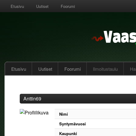
Etusivu
Uutiset
Foorumi
Etusivu
Uutiset
Foorumi
Ilmoitustaulu
Hal
Anttin69
Nimi
Syntymävuosi
Kaupunki