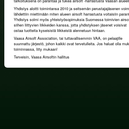
tarkoituksena on parantaa ja tukea airsoft -harrastusta Vaasan alueel
Yhdistys aloitti toimintansa 2010 ja seitsemän perustajajäsenen voim
lähdettiin miettimään miten alueen airsoft harrastusta voitaisiin paran
Yhdistys solmi myös yhteistyösopimuksia Suomessa toimivien airsof
siihen liittyvien liikkeiden kanssa, jotta yhdistyksen jäsenet voisivat
ostaa tuotteita kyseisistä liikkeistä alennetuun hintaan.
Vaasa Airsoft Association, tai tuttavallisemmin VAA, on pelaajille
suunnattu järjestö, johon kaikki ovat tervetulleita. Jos haluat olla mu
toiminnassa, liity mukaan!
Terveisin, Vaasa Airsoftin hallitus