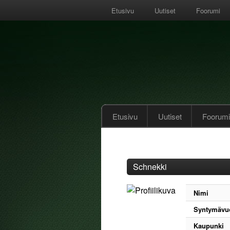
Etusivu
Uutiset
Foorumi
Etusivu
Uutiset
Foorumi
Schnekki
Nimi
Syntymävu
Kaupunki