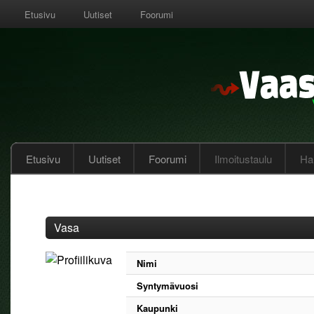
Etusivu
Uutiset
Foorumi
Etusivu
Uutiset
Foorumi
Ilmoitustaulu
Hal
Vasa
Nimi
Syntymävuosi
Kaupunki