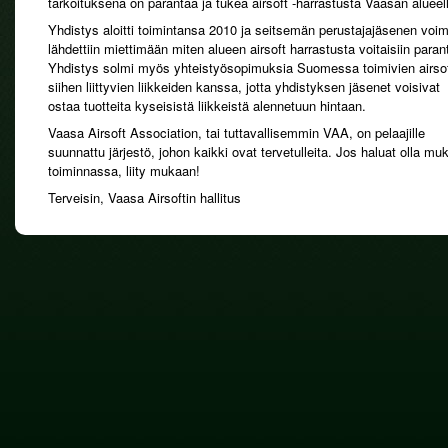
tarkoituksena on parantaa ja tukea airsoft -harrastusta Vaasan alueel
Yhdistys aloitti toimintansa 2010 ja seitsemän perustajajäsenen voim
lähdettiin miettimään miten alueen airsoft harrastusta voitaisiin paran
Yhdistys solmi myös yhteistyösopimuksia Suomessa toimivien airsof
siihen liittyvien liikkeiden kanssa, jotta yhdistyksen jäsenet voisivat
ostaa tuotteita kyseisistä liikkeistä alennetuun hintaan.
Vaasa Airsoft Association, tai tuttavallisemmin VAA, on pelaajille
suunnattu järjestö, johon kaikki ovat tervetulleita. Jos haluat olla mu
toiminnassa, liity mukaan!
Terveisin, Vaasa Airsoftin hallitus