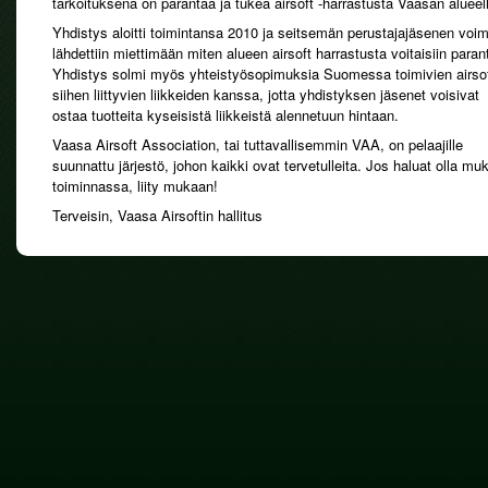
tarkoituksena on parantaa ja tukea airsoft -harrastusta Vaasan alueel
Yhdistys aloitti toimintansa 2010 ja seitsemän perustajajäsenen voim
lähdettiin miettimään miten alueen airsoft harrastusta voitaisiin paran
Yhdistys solmi myös yhteistyösopimuksia Suomessa toimivien airsof
siihen liittyvien liikkeiden kanssa, jotta yhdistyksen jäsenet voisivat
ostaa tuotteita kyseisistä liikkeistä alennetuun hintaan.
Vaasa Airsoft Association, tai tuttavallisemmin VAA, on pelaajille
suunnattu järjestö, johon kaikki ovat tervetulleita. Jos haluat olla mu
toiminnassa, liity mukaan!
Terveisin, Vaasa Airsoftin hallitus