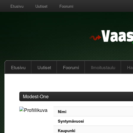
Etusivu
Uutiset
Foorumi
Etusivu
Uutiset
Foorumi
Ilmoitustaulu
Hal
Modest-One
Nimi
Syntymävuosi
Kaupunki